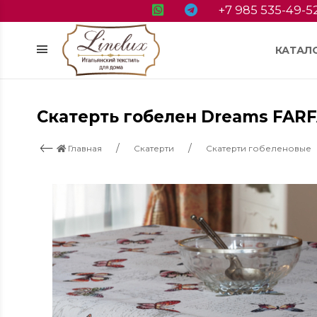
+7 985 535-49-5
КАТАЛ
Cкатерть гобелен Dreams FAR
Главная
Скатерти
Скатерти гобеленовые