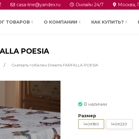
2
casa-line@yandex.ru
Онлайн 24/7
Москва, 
ОГ ТОВАРОВ
О КОМПАНИИ
КАК КУПИТЬ?
FALLA POESIA
Cкатерть гобелен Dreams FARFALLA POESIA
В наличии
Размер
140Х180
140Х220