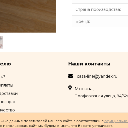
Страна производства
:
Бренд
:
телю
Наши контакты
casa-line@yandex.ru
ть?
оплаты
Москва,
доставки
Профсоюзная улица, 84/32к
возврат
ичество
ные данные посетителей нашего сайта в соответствии с
официально
использовать сайт, мы будем считать, что Вас это устраивает.