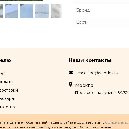
Бренд
:
Цвет
:
телю
Наши контакты
casa-line@yandex.ru
ть?
оплаты
Москва,
доставки
Профсоюзная улица, 84/32к
возврат
ичество
ные данные посетителей нашего сайта в соответствии с
официально
Copyright © 2026 Linelux. Все права защищены.
использовать сайт, мы будем считать, что Вас это устраивает.