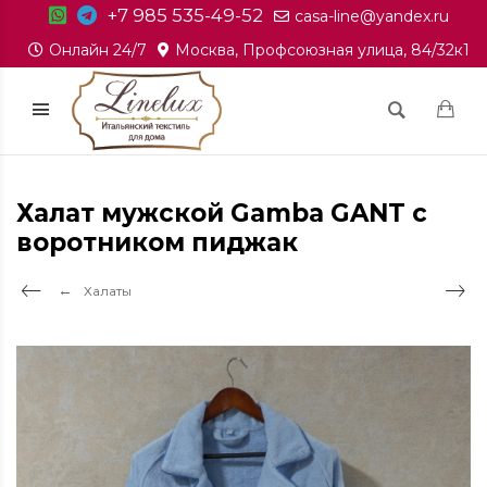
+7 985 535-49-52
casa-line@yandex.ru
Онлайн 24/7
Москва, Профсоюзная улица, 84/32к1
Халат мужской Gamba GANT c
воротником пиджак
Халаты