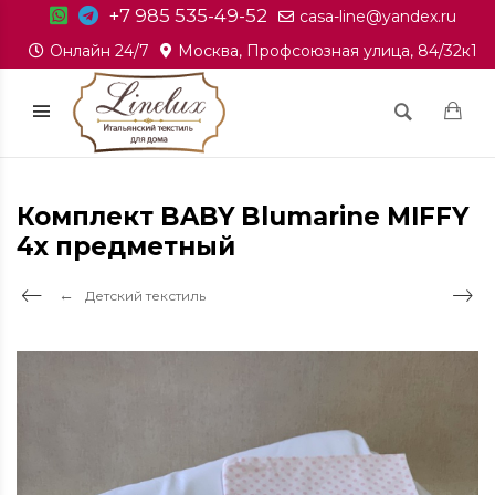
+7 985 535-49-52
casa-line@yandex.ru
Онлайн 24/7
Москва, Профсоюзная улица, 84/32к1
Комплект BABY Blumarine MIFFY
4х предметный
Детский текстиль