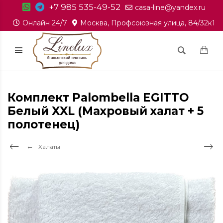
+7 985 535-49-52
casa-line@yandex.ru
Онлайн 24/7
Москва, Профсоюзная улица, 84/32к1
Комплект Palombella EGITTO
Белый XXL (Махровый халат + 5
полотенец)
Халаты