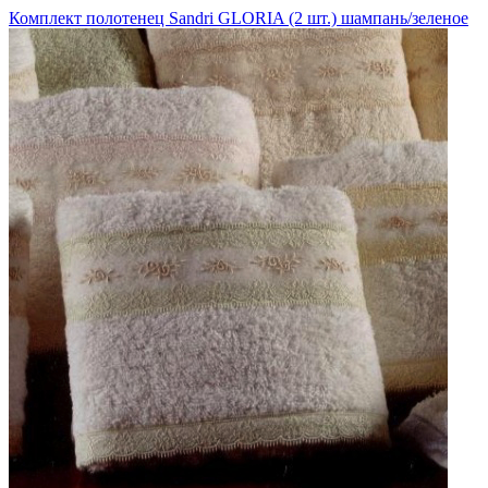
Комплект полотенец Sandri GLORIA (2 шт.) шампань/зеленое