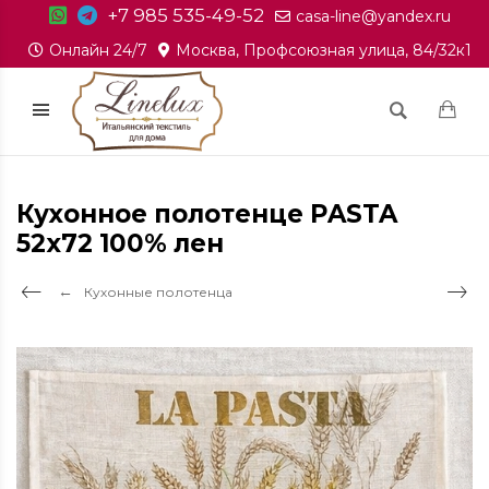
+7 985 535-49-52
casa-line@yandex.ru
Онлайн 24/7
Москва, Профсоюзная улица, 84/32к1
Кухонное полотенце PASTA
52x72 100% лен
Кухонные полотенца