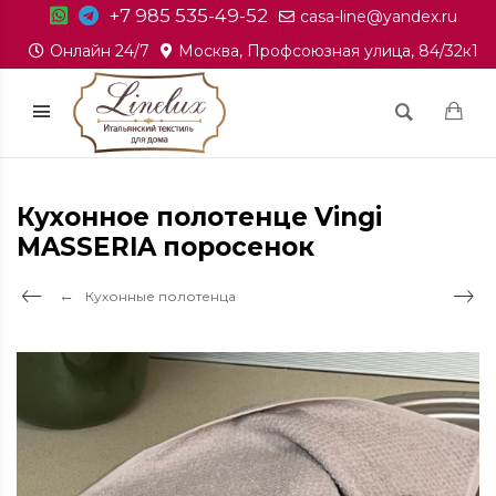
+7 985 535-49-52
casa-line@yandex.ru
Онлайн 24/7
Москва, Профсоюзная улица, 84/32к1
Кухонное полотенце Vingi
MASSERIA поросенок
Кухонные полотенца