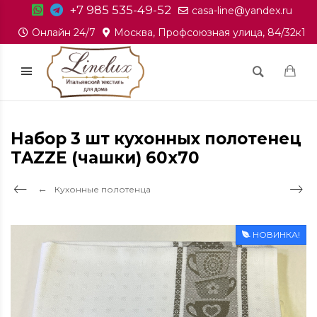
+7 985 535-49-52
casa-line@yandex.ru
Онлайн 24/7
Москва, Профсоюзная улица, 84/32к1
Набор 3 шт кухонных полотенец
TAZZE (чашки) 60x70
Кухонные полотенца
НОВИНКА!