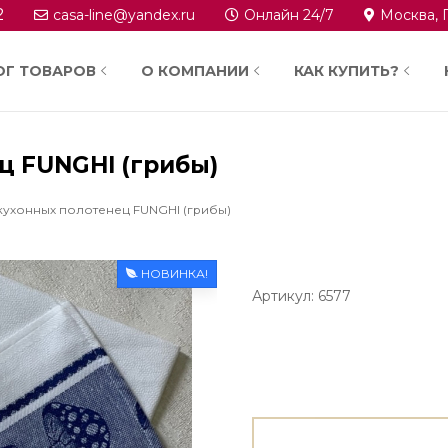
2
casa-line@yandex.ru
Онлайн 24/7
Москва, 
ОГ ТОВАРОВ
О КОМПАНИИ
КАК КУПИТЬ?
ц FUNGHI (грибы)
кухонных полотенец FUNGHI (грибы)
НОВИНКА!
Артикул: 6577