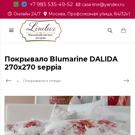
+7 985 535-49-52
casa-line@yandex.ru
Онлайн 24/7
Москва, Профсоюзная улица, 84/32к1
Покрывало Blumarine DALIDA
270х270 seppia
Покрывала и пледы