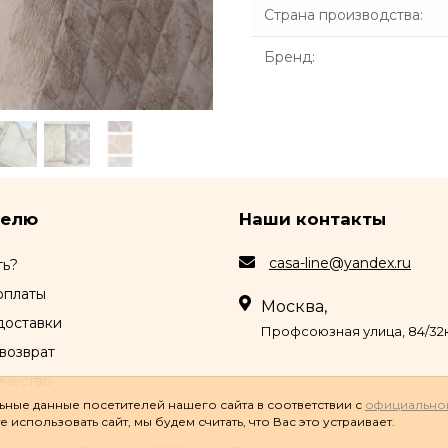
Страна производства
:
Бренд
:
телю
Наши контакты
casa-line@yandex.ru
ть?
оплаты
Москва,
доставки
Профсоюзная улица, 84/32к
возврат
ичество
ные данные посетителей нашего сайта в соответствии с
официально
использовать сайт, мы будем считать, что Вас это устраивает.