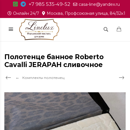
+7 985 535-49-52
casa-line@yandex.ru
Онлайн 24/7
Москва, Профсоюзная улица, 84/32к1
Полотенце банное Roberto
Cavalli JERAPAH сливочное
Комплекты полотенец