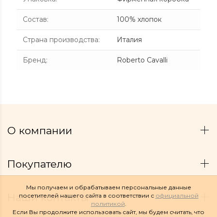
Состав
:
100% хлопок
Страна производства
:
Италия
Бренд
:
Roberto Cavalli
О компании
Покупателю
Мы получаем и обрабатываем персональные данные
Наши контакты
посетителей нашего сайта в соответствии с
официальной
политикой
.
Если Вы продолжите использовать сайт, мы будем считать, что