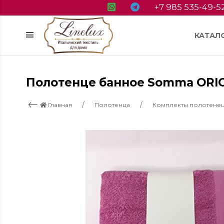
+7 985 535-49-5
КАТАЛ
Полотенце банное Somma ORIGI
Главная
Полотенца
Комплекты полотене