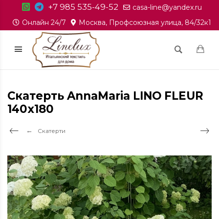
+7 985 535-49-52
casa-line@yandex.ru
Онлайн 24/7
Москва, Профсоюзная улица, 84/32к1
Скатерть AnnaMaria LINO FLEUR
140x180
Скатерти