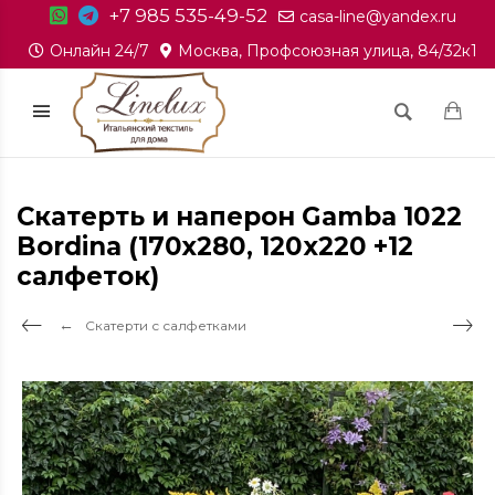
+7 985 535-49-52
casa-line@yandex.ru
Онлайн 24/7
Москва, Профсоюзная улица, 84/32к1
Скатерть и наперон Gamba 1022
Bordina (170х280, 120x220 +12
салфеток)
Скатерти с салфетками