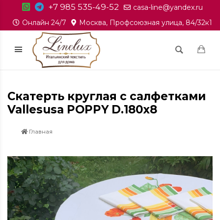
+7 985 535-49-52
casa-line@yandex.ru
Онлайн 24/7
Москва, Профсоюзная улица, 84/32к1
Скатерть круглая с салфетками
Vallesusa POPPY D.180х8
Главная