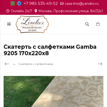
+7 985 535-49-52
casa-line@yandex.ru
Онлайн 24/7
Москва, Профсоюзная улица, 84/32к1
Скатерть с салфетками Gamba
9205 170х220х8
Скатерти с салфетками