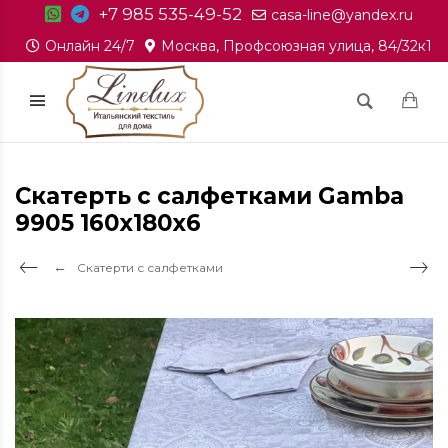
+7 985 535-49-52
casa-line@yandex.ru
Онлайн 24/7
Москва, Профсоюзная улица, 84/32к1
Скатерть с салфетками Gamba
9905 160х180х6
Скатерти с салфетками