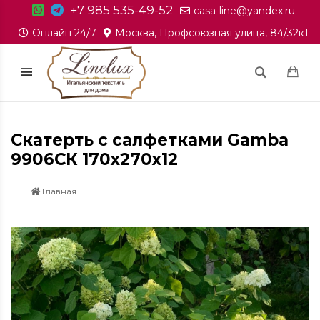
+7 985 535-49-52
casa-line@yandex.ru
Онлайн 24/7
Москва, Профсоюзная улица, 84/32к1
Скатерть с салфетками Gamba
9906СК 170х270х12
Главная