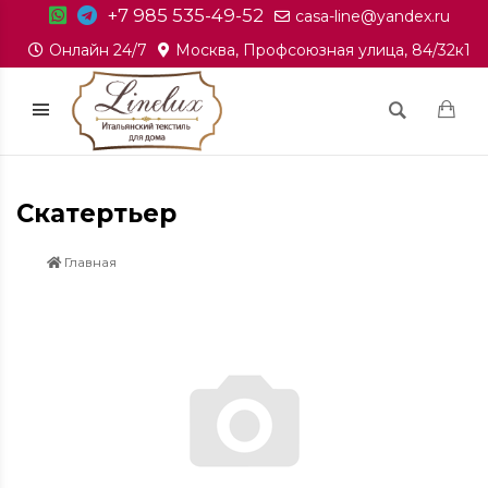
+7 985 535-49-52
casa-line@yandex.ru
Онлайн 24/7
Москва, Профсоюзная улица, 84/32к1
Скатертьер
Главная