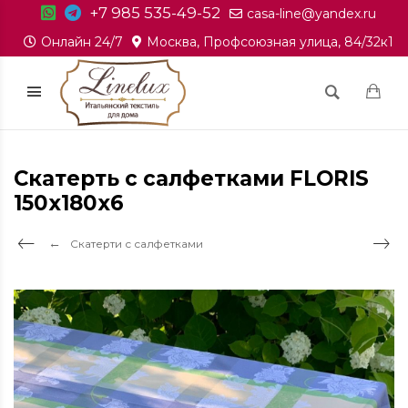
+7 985 535-49-52
casa-line@yandex.ru
Онлайн 24/7
Москва, Профсоюзная улица, 84/32к1
Cкатерть с салфетками FLORIS
150x180x6
Скатерти с салфетками