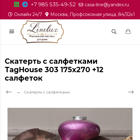
+7 985 535-49-52
casa-line@yandex.ru
Онлайн 24/7
Москва, Профсоюзная улица, 84/32к1
Скатерть с салфетками
TagHouse 303 175x270 +12
cалфеток
Скатерти с салфетками