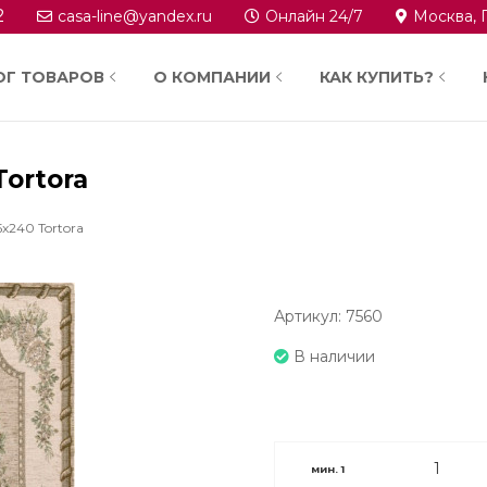
2
casa-line@yandex.ru
Онлайн 24/7
Москва, 
ОГ ТОВАРОВ
О КОМПАНИИ
КАК КУПИТЬ?
Tortora
x240 Tortora
Артикул: 7560
В наличии
мин.
1