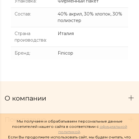
Упаковка
:
Фирменный пакет
Состав
:
40% акрил, 30% хлопок, 30%
полиэстер
Страна
Италия
производства
:
Бренд
:
Finicop
О компании
Покупателю
Мы получаем и обрабатываем персональные данные
посетителей нашего сайта в соответствии с
официальной
политикой
.
Если Вы продолжите использовать сайт, мы будем считать, что