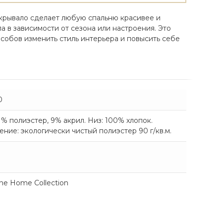
крывало cделает любую спальню красивее и
 в зависимости от сезона или настроения. Это
особов изменить стиль интерьера и повысить себе
0
1% полиэстер, 9% акрил. Низ: 100% хлопок.
ние: экологически чистый полиэстер 90 г/кв.м.
ne Home Collection