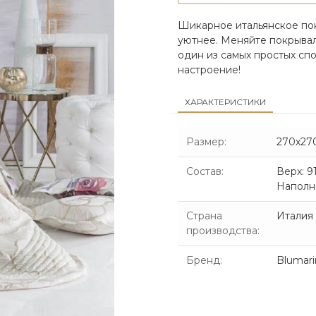
Шикарное итальянское по
уютнее. Меняйте покрывала
один из самых простых сп
настроение!
ХАРАКТЕРИСТИКИ
Размер
:
270х27
Состав
:
Верх: 9
Наполне
Страна
Италия
производства
:
Бренд
:
Blumari