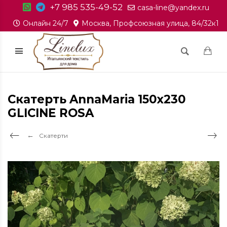
+7 985 535-49-52
casa-line@yandex.ru
Онлайн 24/7
Москва, Профсоюзная улица, 84/32к1
Скатерть AnnaMaria 150х230
GLICINE ROSA
Скатерти