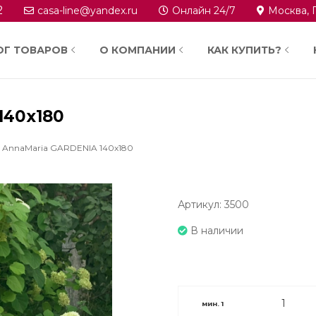
2
casa-line@yandex.ru
Онлайн 24/7
Москва, 
ОГ ТОВАРОВ
О КОМПАНИИ
КАК КУПИТЬ?
140x180
ь AnnaMaria GARDENIA 140x180
Артикул: 3500
В наличии
мин.
1