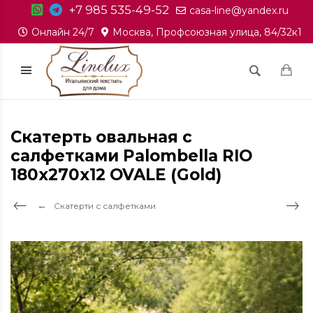
+7 985 535-49-52
casa-line@yandex.ru
Онлайн 24/7
Москва, Профсоюзная улица, 84/32к1
Скатерть овальная с
салфетками Palombella RIO
180x270x12 OVALE (Gold)
Скатерти с салфетками