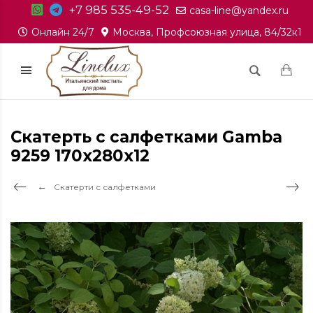
+7 985 535-49-52
casa-line@yandex.ru
Онлайн 24/7
Москва, Профсоюзная улица, 84/32к1
Скатерть с салфетками Gamba
9259 170x280x12
Скатерти с салфетками